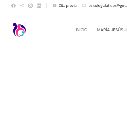
Cita previa
psicologialatidos@gma
INICIO
MARÍA JESÚS 